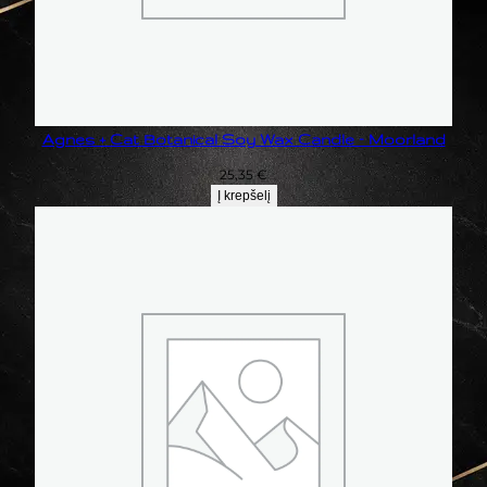
Agnes + Cat Botanical Soy Wax Candle – Moorland
25,35
€
Į krepšelį