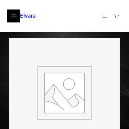
Elvara
Eiti
Pradžia
/
Botanical
/ Agnes + Cat Botanical Soy Wax Candle –
Windermere
prie
turinio