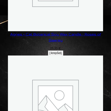
Agnes + Cat Botanical Soy Wax Candle – Roses of
Sawrey
25,35
€
Į krepšelį