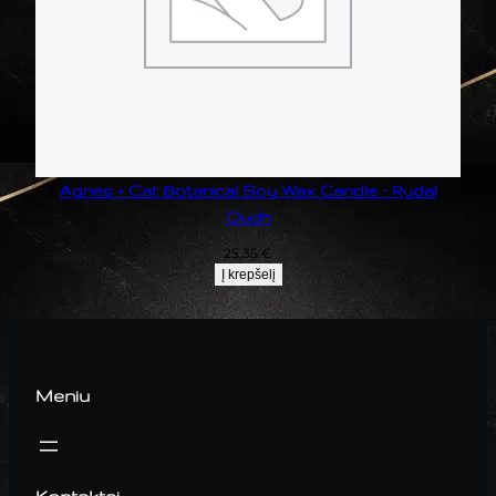
Agnes + Cat Botanical Soy Wax Candle – Rydal
Oudh
25,35
€
Į krepšelį
Meniu