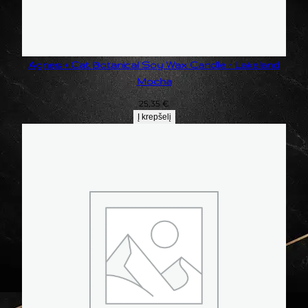
Agnes + Cat Botanical Soy Wax Candle – Lakeland
Mocha
25,35
€
Į krepšelį