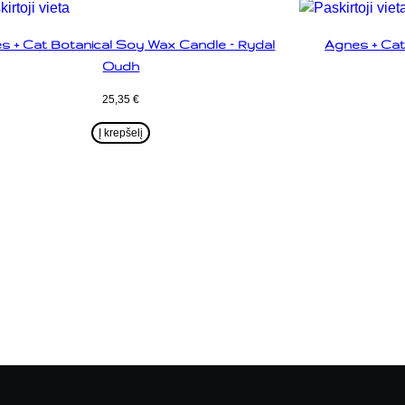
s + Cat Botanical Soy Wax Candle – Rydal
Agnes + Cat
Oudh
25,35
€
Į krepšelį