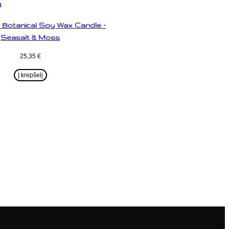
 Botanical Soy Wax Candle –
Seasalt & Moss
25,35
€
Į krepšelį