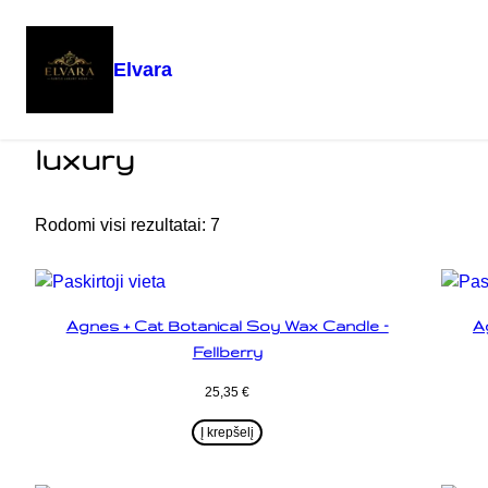
Elvara
Eiti
Pradžia
/ Produktai su žymomis “luxury”
prie
luxury
turinio
Rodomi visi rezultatai: 7
Agnes + Cat Botanical Soy Wax Candle –
A
Fellberry
25,35
€
Į krepšelį