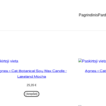
Pagrindinis
Pard
gnes + Cat Botanical Soy Wax Candle –
Agnes + Cat
Lakeland Mocha
25,35
€
Į krepšelį