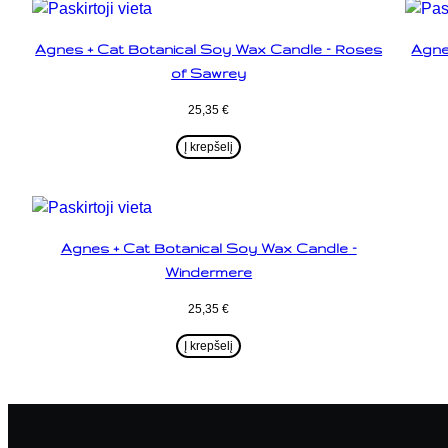
Agnes + Cat Botanical Soy Wax Candle – Roses
Agne
of Sawrey
25,35
€
Į krepšelį
Agnes + Cat Botanical Soy Wax Candle –
Windermere
25,35
€
Į krepšelį