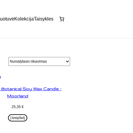
uotuvė
Kolekcija
Taisykles
 Botanical Soy Wax Candle –
Moorland
25,35
€
Į krepšelį