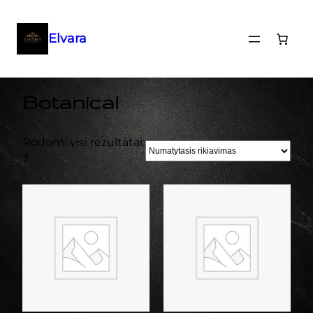
Elvara
Eiti
Pradžia
/ Botanical
prie
Botanical
turinio
Rodomi visi rezultatai:
7