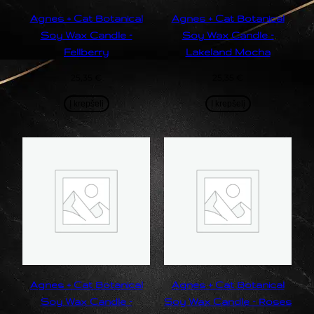
Agnes + Cat Botanical
Agnes + Cat Botanical
Soy Wax Candle –
Soy Wax Candle –
Fellberry
Lakeland Mocha
25,35
€
25,35
€
Į krepšelį
Į krepšelį
Agnes + Cat Botanical
Agnes + Cat Botanical
Soy Wax Candle –
Soy Wax Candle – Roses