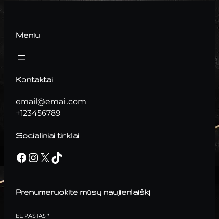
Meniu
Kontaktai
email@email.com
+123456789
Socialiniai tinklai
Facebook
Instagram
X
TikTok
Prenumeruokite mūsų naujienlaiškį
EL. PAŠTAS
*