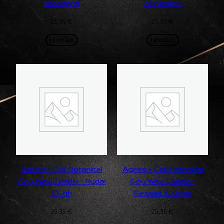
Moorland
of Sawrey
25,35
€
25,35
€
Į krepšelį
Į krepšelį
Agnes + Cat Botanical
Agnes + Cat Botanical
Soy Wax Candle – Rydal
Soy Wax Candle –
Oudh
Seasalt & Moss
25,35
€
25,35
€