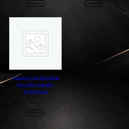
Į krepšelį
Į krepšelį
Agnes + Cat Botanical
Soy Wax Candle –
Windermere
25,35
€
Į krepšelį