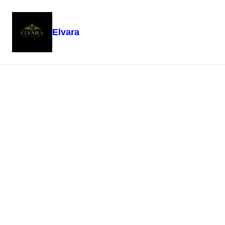
Elvara
Eiti
Pradžia
/
Botanical
/ Agnes + Cat Botanical Soy Wax Candle – Roses of Saw
prie
turinio