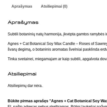
Aprašymas
Atsiliepimai (0)
Aprašymas
Subtili botaninių natų harmonija, įkvėpta gamtos ramybės i
Agnes + Cat Botanical Soy Wax Candle – Roses of Sawrey 
švarų degimą, o botaninis aromatas švelniai pasklinda erd
Tinka svetainei, miegamajam ar kaip subtili, apgalvota dov
Atsiliepimai
Atsiliepimų dar nėra.
Būkite pirmas aprašęs “Agnes + Cat Botanical Soy Wa
El. pašto adresas nebus skelbiamas.
Būtini laukeliai pažy