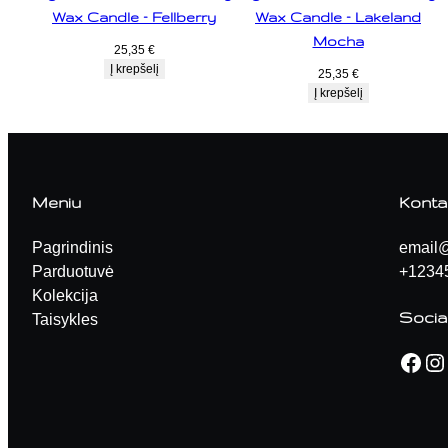
Wax Candle – Fellberry
Wax Candle – Lakeland
Mocha
25,35
€
Į krepšelį
25,35
€
Į krepšelį
Meniu
Konta
Pagrindinis
email
Parduotuvė
+1234
Kolekcija
Sociali
Taisykles
Facebook
Instagram