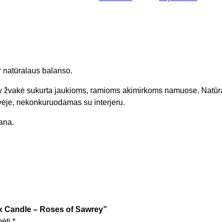
u
k
t
o
k
i
r natūralaus balanso.
e
k
žvakė sukurta jaukioms, ramioms akimirkoms namuose. Natūral
i
vėje, nekonkuruodamas su interjeru.
s
ana.
:
A
g
n
e
s
+
C
x Candle – Roses of Sawrey”
a
mėti
*