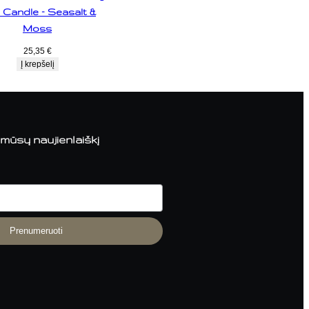
Candle – Seasalt &
Moss
25,35
€
Į krepšelį
mūsų naujienlaiškį
Prenumeruoti