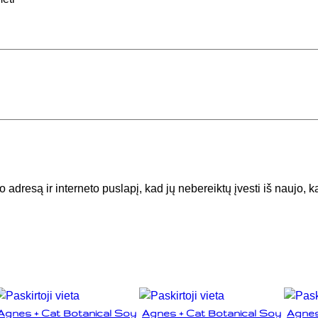
t
B
o
t
a
n
i
c
a
l
S
 adresą ir interneto puslapį, kad jų nebereiktų įvesti iš naujo, ka
o
y
W
a
x
C
a
Agnes + Cat Botanical Soy
Agnes + Cat Botanical Soy
Agnes