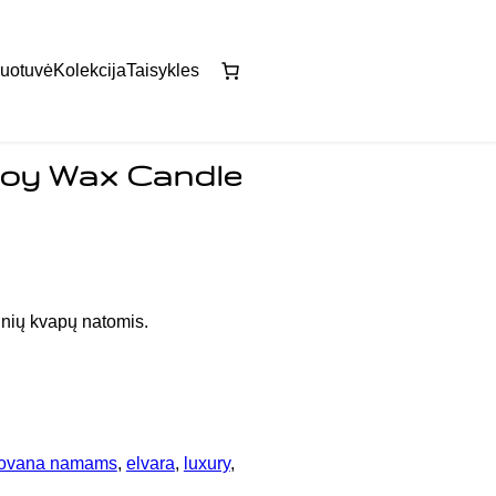
uotuvė
Kolekcija
Taisykles
Soy Wax Candle
inių kvapų natomis.
ovana namams
, 
elvara
, 
luxury
, 