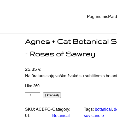
Pagrindinis
Pard
rey
Agnes + Cat Botanical 
– Roses of Sawrey
25,35
€
Natūralaus sojų vaško žvakė su subtiliomis botan
Liko 260
p
Į krepšelį
r
o
SKU:
ACBFC-
Category:
Tags:
botanical
, 
d
d
01
Botanical
soy candle